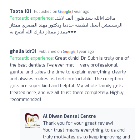
Toota 101
Published on
1 year ago
Fantastic experience:
مااشااءالله يستاهلون ألف لايك.
الريسيبشن أسيل لطييفة جدددا ودكتور مهند المصري ممتاز
ممتاز ممتاز تبارك الله أنصح به♥️♥️♥️
ghalia ldr3i
Published on
1 year ago
Fantastic experience:
Great clinic! Dr. Subh is truly one of
the best dentists I’ve ever met — very professional,
gentle, and takes the time to explain everything clearly,
and always makes us feel comfortable. The reception
girls are super kind and helpful. My whole family gets
treated here, and we all trust them completely. Highly
recommended!
Al Diwan Dental Centre
Thank you for your great review!
Your trust means everything to us and
truly motivates us to keep improving and