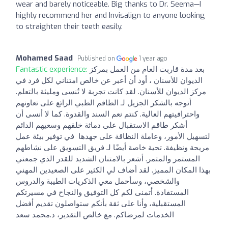
wear and barely noticeable. Big thanks to Dr. Seema—I
highly recommend her and Invisalign to anyone looking
to straighten their teeth easily.
Mohamed Saad
Published on
1 year ago
Fantastic experience:
بعد مدة قاربت العام من العمل بمركز
الديوان للأسنان ، أود أن أعبر عن خالص امتناني لكل فرد في
مركز الديوان للأسنان. لقد كانت تجربة لا تُنسى ومليئة بالتعلم.
أتوجه بالشكر الجزيل لـ الطاقم الطبي الرائع على تعاونهم
واحترافيتهم العالية. كنتم نعم السند والقدوة. كما لا أنسى أن
أشكر طاقم الاستقبال على دماثة خلقهم وسعيهم الدائم
لتسهيل الأمور، وعاملة النظاقة على جهدها في توفير بيئة عمل
مريحة ونظيفة. تحية خاصة أيضًا لـ فريق التسويق على نشاطهم
المستمر والمثمر. أشعر بالامتنان الشديد للقدر الذي جمعني
بهذا المكان المميز. لقد أضاف لي الكثير على الصعيدين المهني
والشخصي، وسأحمل معي الذكريات الطيبة والدروس
المستفادة. أتمنى لكم كل التوفيق والنجاح في مسيرتكم
المستقبلية، وأنا على ثقة بأنكم ستواصلون تقديم أفضل
الخدمات لمرضاكم. مع خالص التقدير، د.محمد سعد