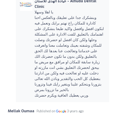
عيادة الهدى للاسنان - Alhuda Dental
Clinic
يا اهلا وسهلا
وبنشكرك جدا على تعليقك وبالعكس احنا
كادارة للمكان راح نهتم برايك ونعمل فيه
لنكون افضل وافضل واكيد طبعا بنشكرك على
اهتمامك بالتعليق للفت الادارة على المشكلة
وحلها ولكن كان افضل لو حضرتك وصلت
للمكان وشفته بعينك وتعاملت معنا واتعرفت
على خدماتنا وتعالجت عنا بعدها لك الحق
بالتعليق ولكن بدون ما تكون حضرتك الك
زيارة سابقة للمكان او مرافق مع مريض ما
بيحق لحضرتك التعليق بشي انت مازرته او
دخلت عليه او تعالحت فيه ولكن من ادارتنا
بنعطيك كل الحب والتقدير وباذن الله تعالى
بتزورنا وبتحكم علينا وبتغير رايك فينا وتزورنا
بالخير ما تزرونا بمرض
وربي يعطيك العافية ويكرم حضرتك.
Mellak Oumaa
Published on
3 years ago