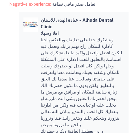
Negative experience:
تعامل صفر مافي نظافة
عيادة الهدى للاسنان - Alhuda Dental
Clinic
اهلا وسهلا
وبنشكرك جدا على تعليقك وبالعكس احنا
كادارة للمكان راح نهتم برايك ونعمل فيه
لنكون افضل وافضل واكيد طبعا بنشكرك على
اهتمامك بالتعليق للفت الادارة على المشكلة
وحلها ولكن كان افضل لو حضرتك وصلت
للمكان وشفته بعينك وتعاملت معنا واتعرفت
على خدماتنا وتعالجت عنا بعدها لك الحق
بالتعليق ولكن بدون ما تكون حضرتك الك
زيارة سابقة للمكان او مرافق مع مريض ما
بيحق لحضرتك التعليق بشي انت مازرته او
دخلت عليه او تعالحت فيه ولكن من ادارتنا
بنعطيك كل الحب والتقدير وباذن الله تعالى
بتزورنا وبتحكم علينا وبتغير رايك فينا وتزورنا
بالخير ما تزرونا بمرض
وربي يعطيك العافية ويكرم حضرتك