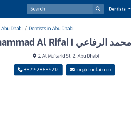
Dentists
f Abu Dhabi
Dentists in Abu Dhabi
Dr Mohammad Al Rifai I فاعي
2 Al Mu'tarid St, 2, Abu Dhabi
+971528695212
mr@dmrifai.com