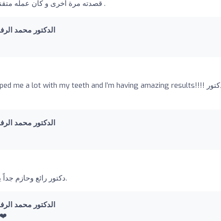
قصدته مرة أخرى و كان عمله متقنا و مهني . شكرا د.محمد و بالتوفيق و شكرا لجهودك .
mad Al Rifai I الدكتور محمد الرفاعي
me a lot with my teeth and I’m having amazing results!!!! الدكتور
mad Al Rifai I الدكتور محمد الرفاعي
دكتور رائع وحازم جداً يعتني بالمرضى لدرجة عالية.
mad Al Rifai I الدكتور محمد الرفاعي
دانيش الصديق الرائع شك ❤️