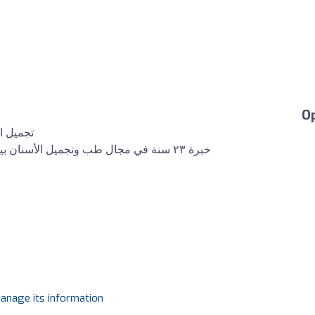
O
تجميل ا
خبرة ٢٣ سنة في مجال طب وتجميل الأسنان بين المانيا، سويسرا، اسبانيا والإمارات العربية المتحدة
manage its information