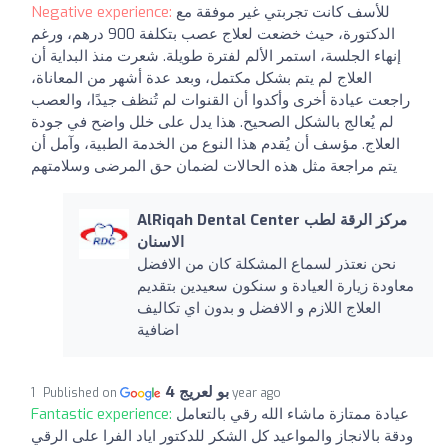
للأسف كانت تجربتي غير موفقة مع
Negative experience:
الدكتورة، حيث خضعت لعلاج عصب بتكلفة 900 درهم، ورغم
إنهاء الجلسة، استمر الألم لفترة طويلة. شعرت منذ البداية أن
العلاج لم يتم بشكل مكتمل، وبعد عدة أشهر من المعاناة،
راجعت عيادة أخرى وأكدوا أن القنوات لم تُنظف جيدًا، والعصب
لم يُعالج بالشكل الصحيح. هذا يدل على خلل واضح في جودة
العلاج. مؤسف أن يُقدم هذا النوع من الخدمة الطبية، وآمل أن
يتم مراجعة مثل هذه الحالات لضمان حق المرضى وسلامتهم
AlRiqah Dental Center مركز الرقة لطب
الاسنان
نحن نعتذر لسماع المشكلة كان من الافضل
معاودة زيارة العيادة و سنكون سعيدين بتقديم
العلاج اللازم و الافضل و بدون اي تكاليف
اضافية
بو لعريج 4
Published on
1 year ago
عيادة ممتازة ماشاء الله رقي بالتعامل
Fantastic experience:
ودقة بالانجاز والمواعيد كل الشكر للدكتور اياد الفرا على الرقي